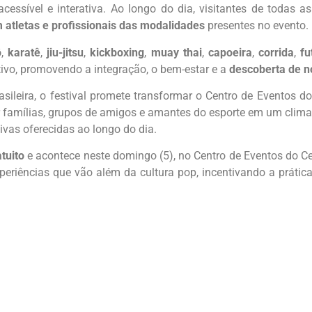
essível e interativa. Ao longo do dia, visitantes de todas as
 atletas e profissionais das modalidades
presentes no evento.
ô
,
karatê
,
jiu-jitsu
,
kickboxing
,
muay thai
,
capoeira
,
corrida
,
fu
rtivo, promovendo a integração, o bem-estar e a
descoberta de 
asileira, o festival promete transformar o Centro de Eventos
nir famílias, grupos de amigos e amantes do esporte em um cli
ivas oferecidas ao longo do dia.
atuito
e acontece neste domingo (5), no Centro de Eventos do C
iências que vão além da cultura pop, incentivando a prática e